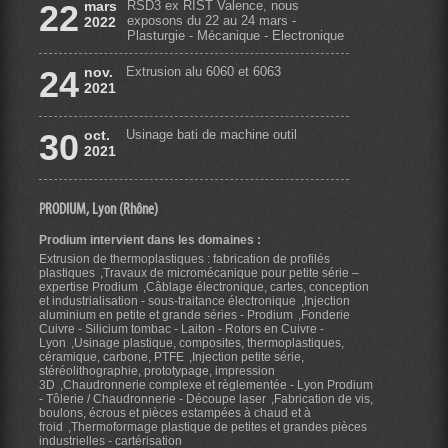
22
mars
RSD3 ex RIST Valence, nous
exposons du 22 au 24 mars -
2022
Plasturgie - Mécanique - Electronique
24
nov.
Extrusion alu 6060 et 6063
2021
30
oct.
Usinage bati de machine outil
2021
PRODIUM, Lyon (Rhône)
Prodium intervient dans les domaines :
Extrusion de thermoplastiques : fabrication de profilés
plastiques
Travaux de micromécanique pour petite série –
expertise Prodium
Câblage électronique, cartes, conception
et industrialisation - sous-traitance électronique
Injection
aluminium en petite et grande séries - Prodium
Fonderie
Cuivre - Silicium tombac - Laiton - Rotors en Cuivre -
Lyon
Usinage plastique, composites, thermoplastiques,
céramique, carbone, PTFE
Injection petite série,
stéréolithographie, prototypage, impression
3D
Chaudronnerie complexe et règlementée - Lyon Prodium
- Tôlerie / Chaudronnerie - Découpe laser
Fabrication de vis,
boulons, écrous et pièces estampées à chaud et à
froid
Thermoformage plastique de petites et grandes pièces
industrielles - cartérisation