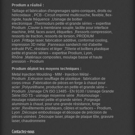
Prodium a réalisé :
Taillage et fabrication d'engrenages spiro-coniques, droits ou
hélicoidaux
PCB - Circuit imprimé multicouche, flexible, flex-
rigide, haute fréquence
Usinage de boitier
electronique
Thermodurs petite et grande séries – expertise
Prodium
Clavier à membrane souple, tactile pour interface
machine, IHM, faces avant, étiquettes
Ressorts compression,
ressorts de traction, ressorts de torsion, PRODIUM
Lyon
Frittage laser, fabrication additive, conformal cooling,
impression 3D métal
Panneaux sandwich nid d'abeille
extrudé PVC, résistanc et léger
Tôlerie et boîtiers plastique
petite et grande séries – expertise Prodium, Lyon,
Rhône
Matériaux composites, moulage basse et haute
pression – Prodium
Prodium déploit les moyens techniques :
Metal Injection Moulding - MIM - Injection Métal -
Prodium
Extrusion soufflage de plastique : fabrication de
corps creux
Fabrication de pièces en forge à chaud pour
acier
Polyuréthane, production en petite et grande série –
Prodium
Usinage CN ISO 13485 - EN 9100 / Usinage Grande
Série ISO TS - usinage moyenne série
Rotomoulage :
moulage rotationnel petite et grande séries
Forgeage
aluminium à chaud, pour une grande résistance, forge
acier
Revêtements plastiques, câbles et surfaces – Prodium,
Lyon
Découpe emboutissage et découpe de précision de
pièces usinées
Découpe laser, pliage de plaque tôle, gravure
laser, chaudronneire
Contactez-nous