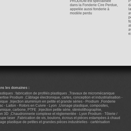
PRODIUM est spécialisée
P
dans la Fonderie Cire Perdue,
d
appelée aussi fonderie à
l
modèle perdu
a
p
f
a
a
e
e
ans les domaines :
stiques : fabrication de profilés plastiques
Travaux de micromécanique
pertise Prodium
Câblage électronique, cartes, conception et industrialisation -
nique
Injection aluminium en petite et grande séries - Prodium
Fonderie
ac - Laiton - Rotors en Cuivre - Lyon
Usinage plastique, composites,
ramique, carbone, PTFE
Injection petite série, stéréolithographie,
ion 3D
Chaudronnerie complexe et règlementée - Lyon Prodium - Tôlerie /
upe laser
Fabrication de vis, boulons, écrous et pièces estampées à chaud
e plastique de petites et grandes pièces industrielles - cartérisation