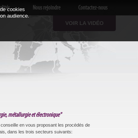
alités
Nous rejoindre
Contactez-nous
 de cookies
son audience.
VOIR LA VIDÉO
gie, métallurgie et électronique"
conseille en vous proposant les procédés de
ais, dans les trois secteurs suivants: