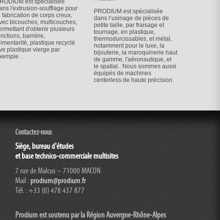
RODIUM est spécialisée
ans l'extrusion-soufflage pour
PRODIUM est spécialisée
a fabrication de corps creux,
dans l’usinage de pièces de
vec bicouches, multicouches,
petite taille, par fraisage et
ermettant d'obtenir plusieurs
tournage, en plastique,
onctions, barrière,
thermodurcissables, et métal,
limentarité, plastique recyclé
notamment pour le luxe, la
ve plastique vierge par
bijouterie, la maroquinerie haut
xemple. .
de gamme, l'aéronautique, et
le spatial.. Nous sommes aussi
équipés de machines
centerless de haute précision.
Contactez-nous
Siège, bureau d'études
et base technico-commerciale multisites
7 rue de Malcus – 71000 MACON
Mail :
prodium@prodium.fr
Tél. : +33 (0) 478 437 877
Prodium est soutenu par la Région Auvergne-Rhône-
Alpes