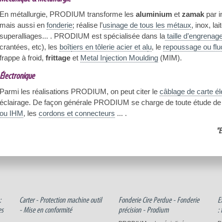
En métallurgie, PRODIUM transforme les
aluminium
et
zamak
par i
mais aussi en
fonderie
; réalise l’
usinage de tous les métaux
, inox, l
superalliages... . PRODIUM est spécialisée dans la
taille d’engrenag
crantées, etc), les
boît
iers en tôlerie acier et al
u
, le
repoussage ou flu
frappe à froid,
frittage
et
Metal Injection Moulding
(MIM).
Électronique
Parmi les réalisations PRODIUM, on peut citer le
câblage de carte é
éclairage. De façon générale PRODIUM se charge de toute étude de p
ou IHM
, les
cordons et connecteurs
... .
"E
:
Carter - Protection machine outil
Fonderie Cire Perdue - Fonderie
E
es
- Mise en conformité
précision - Prodium
: