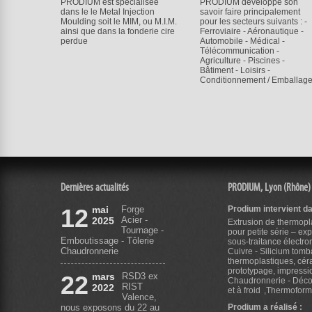
PRODIUM est spécialisée
PRODIUM développe son
dans le le Metal Injection
savoir faire principalement
Moulding soit le MIM, ou M.I.M.
pour les secteurs suivants : -
ainsi que dans la fonderie cire
Ferroviaire - Aéronautique -
perdue
Automobile - Médical -
Télécommunication -
Agriculture - Piscines -
Bâtiment - Loisirs -
Conditionnement / Emballag
Dernières actualités
PRODIUM, Lyon (Rhône)
12
mai
Forge
Prodium intervient d
Acier -
2025
Extrusion de thermopla
Tournage -
pour petite série – ex
Emboutissage - Tôlerie
sous-traitance électro
Chaudronnerie
Cuivre - Silicium tomb
thermoplastiques, cé
prototypage, impress
22
mars
RSD3 ex
Chaudronnerie - Déco
RIST
2022
et à froid
Thermoformag
Valence,
nous exposons du 22 au
Prodium a réalisé :