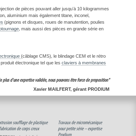
njection de pièces pouvant aller jusqu'à 10 kilogrammes
aiton, aluminium mais également titane, inconel,
es
(pignons et disques, roues de manutention, poulies
otournage
, mais aussi des pièces en grande série en
lectronique
(câblage CMS), le blindage CEM et le rétro
roduit électronique tel que les
claviers à membranes
n plus d'une expertise validée, nous pouvons être force de proposition"
Xavier MAILFERT, gérant PRODIUM
xtrusion soufflage de plastique
Travaux de micromécanique
 fabrication de corps creux
pour petite série – expertise
Prodium