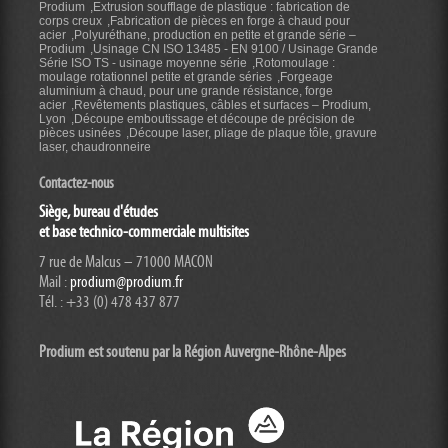
Prodium
Extrusion soufflage de plastique : fabrication de
corps creux
Fabrication de pièces en forge à chaud pour
acier
Polyuréthane, production en petite et grande série –
Prodium
Usinage CN ISO 13485 - EN 9100 / Usinage Grande
Série ISO TS - usinage moyenne série
Rotomoulage :
moulage rotationnel petite et grande séries
Forgeage
aluminium à chaud, pour une grande résistance, forge
acier
Revêtements plastiques, câbles et surfaces – Prodium,
Lyon
Découpe emboutissage et découpe de précision de
pièces usinées
Découpe laser, pliage de plaque tôle, gravure
laser, chaudronneire
Contactez-nous
Siège, bureau d'études
et base technico-commerciale multisites
7 rue de Malcus – 71000 MACON
Mail :
prodium@prodium.fr
Tél. : +33 (0) 478 437 877
Prodium est soutenu par la Région Auvergne-Rhône-
Alpes