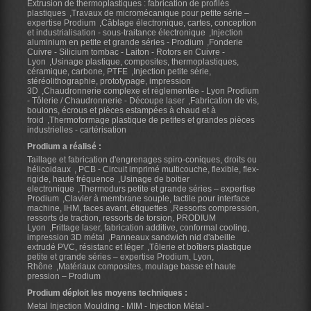
Extrusion de thermoplastiques : fabrication de profilés
plastiques
Travaux de micromécanique pour petite série –
expertise Prodium
Câblage électronique, cartes, conception
et industrialisation - sous-traitance électronique
Injection
aluminium en petite et grande séries - Prodium
Fonderie
Cuivre - Silicium tombac - Laiton - Rotors en Cuivre -
Lyon
Usinage plastique, composites, thermoplastiques,
céramique, carbone, PTFE
Injection petite série,
stéréolithographie, prototypage, impression
3D
Chaudronnerie complexe et règlementée - Lyon Prodium
- Tôlerie / Chaudronnerie - Découpe laser
Fabrication de vis,
boulons, écrous et pièces estampées à chaud et à
froid
Thermoformage plastique de petites et grandes pièces
industrielles - cartérisation
Prodium a réalisé :
Taillage et fabrication d'engrenages spiro-coniques, droits ou
hélicoidaux
PCB - Circuit imprimé multicouche, flexible, flex-
rigide, haute fréquence
Usinage de boitier
electronique
Thermodurs petite et grande séries – expertise
Prodium
Clavier à membrane souple, tactile pour interface
machine, IHM, faces avant, étiquettes
Ressorts compression,
ressorts de traction, ressorts de torsion, PRODIUM
Lyon
Frittage laser, fabrication additive, conformal cooling,
impression 3D métal
Panneaux sandwich nid d'abeille
extrudé PVC, résistanc et léger
Tôlerie et boîtiers plastique
petite et grande séries – expertise Prodium, Lyon,
Rhône
Matériaux composites, moulage basse et haute
pression – Prodium
Prodium déploit les moyens techniques :
Metal Injection Moulding - MIM - Injection Métal -