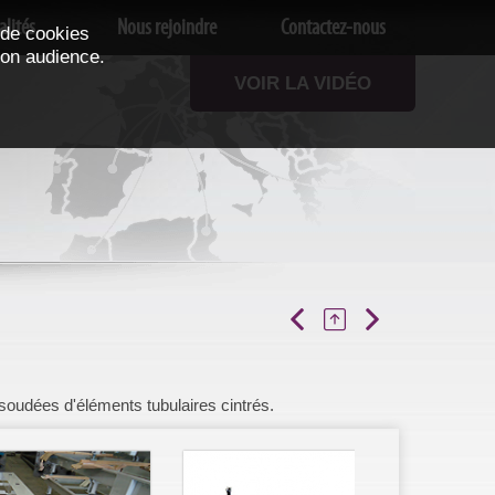
alités
Nous rejoindre
Contactez-nous
 de cookies
son audience.
VOIR LA VIDÉO
oudées d'éléments tubulaires cintrés.