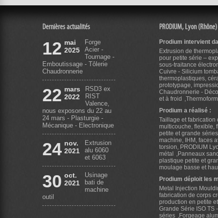
Dernières actualités
PRODIUM, Lyon (Rhône)
12
mai
Forge
Prodium intervient d
Acier -
2025
Extrusion de thermopla
Tournage -
pour petite série – ex
Emboutissage - Tôlerie
sous-traitance électro
Chaudronnerie
Cuivre - Silicium tomb
thermoplastiques, cé
prototypage, impress
22
mars
RSD3 ex
Chaudronnerie - Déco
RIST
2022
et à froid
Thermoformag
Valence,
nous exposons du 22 au
Prodium a réalisé :
24 mars - Plasturgie -
Taillage et fabricatio
Mécanique - Electronique
multicouche, flexible, 
petite et grande série
machine, IHM, faces av
24
nov.
Extrusion
torsion, PRODIUM Ly
alu 6060
2021
métal
Panneaux sandw
et 6063
plastique petite et gr
moulage basse et hau
30
oct.
Usinage
Prodium déploit les 
bati de
2021
Metal Injection Mouldi
machine
fabrication de corps c
outil
production en petite e
Grande Série ISO TS 
séries
Forgeage alumi