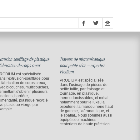
xtrusion soufflage de plastique
Travaux de micromécanique
 fabrication de corps creux
pour petite série – expertise
Prodium
RODIUM est spécialisée
ans l'extrusion-soufflage pour
PRODIUM est spécialisée
a fabrication de corps creux,
dans l’usinage de pièces de
vec bicouches, multicouches,
petite taille, par fraisage et
ermettant d'obtenir plusieurs
tournage, en plastique,
onctions, barrière,
thermodurcissables, et métal,
limentarité, plastique recyclé
notamment pour le luxe, la
ve plastique vierge par
bijouterie, la maroquinerie haut
xemple. .
de gamme, l'aéronautique, et
le spatial.. Nous sommes aussi
équipés de machines
centerless de haute précision.