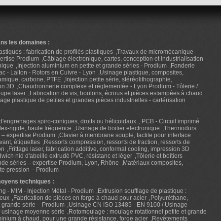
ans les domaines :
stiques : fabrication de profilés plastiques
Travaux de micromécanique
pertise Prodium
Câblage électronique, cartes, conception et industrialisation -
nique
Injection aluminium en petite et grande séries - Prodium
Fonderie
ac - Laiton - Rotors en Cuivre - Lyon
Usinage plastique, composites,
ramique, carbone, PTFE
Injection petite série, stéréolithographie,
ion 3D
Chaudronnerie complexe et règlementée - Lyon Prodium - Tôlerie /
upe laser
Fabrication de vis, boulons, écrous et pièces estampées à chaud
e plastique de petites et grandes pièces industrielles - cartérisation
n d'engrenages spiro-coniques, droits ou hélicoidaux
PCB - Circuit imprimé
flex-rigide, haute fréquence
Usinage de boitier electronique
Thermodurs
s – expertise Prodium
Clavier à membrane souple, tactile pour interface
ant, étiquettes
Ressorts compression, ressorts de traction, ressorts de
on
Frittage laser, fabrication additive, conformal cooling, impression 3D
ich nid d'abeille extrudé PVC, résistanc et léger
Tôlerie et boîtiers
ande séries – expertise Prodium, Lyon, Rhône
Matériaux composites,
te pression – Prodium
moyens techniques :
ng - MIM - Injection Métal - Prodium
Extrusion soufflage de plastique :
reux
Fabrication de pièces en forge à chaud pour acier
Polyuréthane,
t grande série – Prodium
Usinage CN ISO 13485 - EN 9100 / Usinage
- usinage moyenne série
Rotomoulage : moulage rotationnel petite et grande
nium à chaud, pour une grande résistance, forge acier
Revêtements