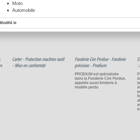
Moto
Automobile
Modifié le
:
Carter - Protection machine outil
Fonderie Cire Perdue - Fonderie
E
es
- Mise en conformité
précision - Prodium
:
PRODIUM est spécialisée
P
dans la Fonderie Cire Perdue,
d
appelée aussi fonderie à
l
modèle perdu
a
p
f
a
a
e
e