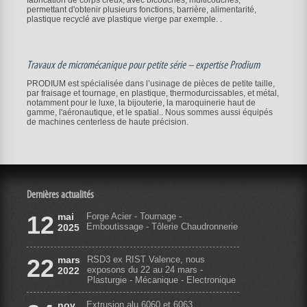
permettant d'obtenir plusieurs fonctions, barrière, alimentarité,
plastique recyclé ave plastique vierge par exemple. .
Travaux de micromécanique pour petite série – expertise Prodium
PRODIUM est spécialisée dans l’usinage de pièces de petite taille,
par fraisage et tournage, en plastique, thermodurcissables, et métal,
notamment pour le luxe, la bijouterie, la maroquinerie haut de
gamme, l'aéronautique, et le spatial.. Nous sommes aussi équipés
de machines centerless de haute précision.
Dernières actualités
12
mai
Forge Acier - Tournage -
Emboutissage - Tôlerie Chaudronnerie
2025
22
mars
RSD3 ex RIST Valence, nous
exposons du 22 au 24 mars -
2022
Plasturgie - Mécanique - Electronique
nov.
Extrusion alu 6060 et 6063