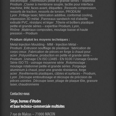
electronique
Thermodurs petite et grande séries – expertise
Prodium
Clavier à membrane souple, tactile pour interface
machine, IHM, faces avant, étiquettes
Ressorts compression,
ressorts de traction, ressorts de torsion, PRODIUM
Lyon
Frittage laser, fabrication additive, conformal cooling,
impression 3D métal
Panneaux sandwich nid d'abeille
extrudé PVC, résistanc et léger
Tôlerie et boîtiers plastique
petite et grande séries – expertise Prodium, Lyon,
Rhône
Matériaux composites, moulage basse et haute
pression – Prodium
Prodium déploit les moyens techniques :
Metal Injection Moulding - MIM - Injection Métal -
Prodium
Extrusion soufflage de plastique : fabrication de
corps creux
Fabrication de pièces en forge à chaud pour
acier
Polyuréthane, production en petite et grande série –
Prodium
Usinage CN ISO 13485 - EN 9100 / Usinage Grande
Série ISO TS - usinage moyenne série
Rotomoulage :
moulage rotationnel petite et grande séries
Forgeage
aluminium à chaud, pour une grande résistance, forge
acier
Revêtements plastiques, câbles et surfaces – Prodium,
Lyon
Découpe emboutissage et découpe de précision de
pièces usinées
Découpe laser, pliage de plaque tôle, gravure
laser, chaudronneire
Contactez-nous
Siège, bureau d'études
et base technico-commerciale multisites
7 rue de Malcus – 71000 MACON