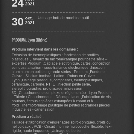
24
2021
30
oct.
Usinage bati de machine outil
2021
PRODIUM, Lyon (Rhône)
Prodium intervient dans les domaines :
Extrusion de thermoplastiques : fabrication de profilés
plastiques
Travaux de micromécanique pour petite série –
expertise Prodium
Câblage électronique, cartes, conception
et industrialisation - sous-traitance électronique
Injection
aluminium en petite et grande séries - Prodium
Fonderie
Cuivre - Silicium tombac - Laiton - Rotors en Cuivre -
Lyon
Usinage plastique, composites, thermoplastiques,
céramique, carbone, PTFE
Injection petite série,
stéréolithographie, prototypage, impression
3D
Chaudronnerie complexe et règlementée - Lyon Prodium
- Tôlerie / Chaudronnerie - Découpe laser
Fabrication de vis,
boulons, écrous et pièces estampées à chaud et à
froid
Thermoformage plastique de petites et grandes pièces
industrielles - cartérisation
Prodium a réalisé :
Taillage et fabrication d'engrenages spiro-coniques, droits ou
hélicoidaux
PCB - Circuit imprimé multicouche, flexible, flex-
rigide, haute fréquence
Usinage de boitier