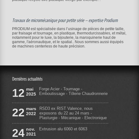
Travaux de micromécanique pour petite série – expertise Prodium
PRODIUM est spécialisée dans l’usinage de pièces de petite taille,
par fraisage et tournage, en plastique, thermodurcissables, et métal,
notamment pour le luxe, la bijouterie, la maroquinerie haut de
gamme, l'aéronautique, et le spatial.. Nous sommes aussi équipés
de machines centerless de haute précision.
Dernières actualités
12
mai
Forge Acier - Tournage -
Emboutissage - Tôlerie Chaudronnerie
2025
22
mars
RSD3 ex RIST Valence, nous
exposons du 22 au 24 mars -
2022
Plasturgie - Mécanique - Electronique
24
nov.
Extrusion alu 6060 et 6063
2021