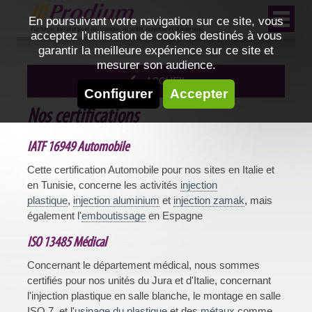
En poursuivant votre navigation sur ce site, vous
acceptez l’utilisation de cookies destinés à vous
garantir la meilleure expérience sur ce site et
mesurer son audience.
ACCUEIL
Configurer
Accepter
Nos certifications
IATF 16949 Automobile
Cette certification Automobile pour nos sites en Italie et
en Tunisie, concerne les activités
injection
plastique
,
injection aluminium
et
injection zamak
, mais
également l'
emboutissage
en Espagne
ISO 13485 Médical
Concernant le département médical, nous sommes
certifiés pour nos unités du Jura et d'Italie, concernant
l'injection plastique en salle blanche, le montage en salle
ISO 7, et l'
usinage du plastique
et des
métaux
comme