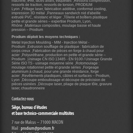
machine, IHM, faces avant, étiquettes
Ressorts compression,
ressorts de traction, ressorts de torsion, PRODIUM
Lyon
Frittage laser, fabrication additive, conformal cooling,
impression 3D métal
Panneaux sandwich nid d'abeille
extrudé PVC, résistanc et léger
Tôlerie et boîtiers plastique
petite et grande séries – expertise Prodium, Lyon,
Rhône
Matériaux composites, moulage basse et haute
pression – Prodium
Prodium déploit les moyens techniques :
Metal Injection Moulding - MIM - Injection Métal -
Prodium
Extrusion soufflage de plastique : fabrication de
corps creux
Fabrication de pièces en forge à chaud pour
acier
Polyuréthane, production en petite et grande série –
Prodium
Usinage CN ISO 13485 - EN 9100 / Usinage Grande
Série ISO TS - usinage moyenne série
Rotomoulage :
moulage rotationnel petite et grande séries
Forgeage
aluminium à chaud, pour une grande résistance, forge
acier
Revêtements plastiques, câbles et surfaces – Prodium,
Lyon
Découpe emboutissage et découpe de précision de
pièces usinées
Découpe laser, pliage de plaque tôle, gravure
laser, chaudronneire
Contactez-nous
Siège, bureau d'études
et base technico-commerciale multisites
7 rue de Malcus – 71000 MACON
Mail :
prodium@prodium.fr