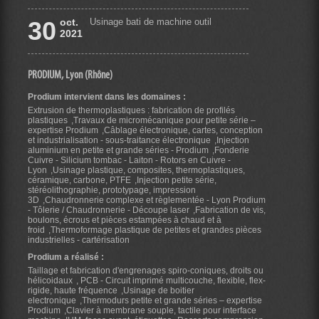
30
oct.
Usinage bati de machine outil
2021
PRODIUM, Lyon (Rhône)
Prodium intervient dans les domaines :
Extrusion de thermoplastiques : fabrication de profilés
plastiques
Travaux de micromécanique pour petite série –
expertise Prodium
Câblage électronique, cartes, conception
et industrialisation - sous-traitance électronique
Injection
aluminium en petite et grande séries - Prodium
Fonderie
Cuivre - Silicium tombac - Laiton - Rotors en Cuivre -
Lyon
Usinage plastique, composites, thermoplastiques,
céramique, carbone, PTFE
Injection petite série,
stéréolithographie, prototypage, impression
3D
Chaudronnerie complexe et règlementée - Lyon Prodium
- Tôlerie / Chaudronnerie - Découpe laser
Fabrication de vis,
boulons, écrous et pièces estampées à chaud et à
froid
Thermoformage plastique de petites et grandes pièces
industrielles - cartérisation
Prodium a réalisé :
Taillage et fabrication d'engrenages spiro-coniques, droits ou
hélicoidaux
PCB - Circuit imprimé multicouche, flexible, flex-
rigide, haute fréquence
Usinage de boitier
electronique
Thermodurs petite et grande séries – expertise
Prodium
Clavier à membrane souple, tactile pour interface