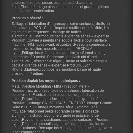
boulons, écrous et pièces estampées à chaud et à
froid
Thermoformage plastique de petites et grandes pièces
industrielles - cartérisation
Prodium a réalisé :
Taillage et fabrication d'engrenages spiro-coniques, droits ou
hélicoidaux
PCB - Circuit imprimé multicouche, flexible, flex-
rigide, haute fréquence
Usinage de boitier
electronique
Thermodurs petite et grande séries – expertise
Prodium
Clavier à membrane souple, tactile pour interface
machine, IHM, faces avant, étiquettes
Ressorts compression,
ressorts de traction, ressorts de torsion, PRODIUM
Lyon
Frittage laser, fabrication additive, conformal cooling,
impression 3D métal
Panneaux sandwich nid d'abeille
extrudé PVC, résistanc et léger
Tôlerie et boîtiers plastique
petite et grande séries – expertise Prodium, Lyon,
Rhône
Matériaux composites, moulage basse et haute
pression – Prodium
Prodium déploit les moyens techniques :
Metal Injection Moulding - MIM - Injection Métal -
Prodium
Extrusion soufflage de plastique : fabrication de
corps creux
Fabrication de pièces en forge à chaud pour
acier
Polyuréthane, production en petite et grande série –
Prodium
Usinage CN ISO 13485 - EN 9100 / Usinage Grande
Série ISO TS - usinage moyenne série
Rotomoulage :
moulage rotationnel petite et grande séries
Forgeage
aluminium à chaud, pour une grande résistance, forge
acier
Revêtements plastiques, câbles et surfaces – Prodium,
Lyon
Découpe emboutissage et découpe de précision de
pièces usinées
Découpe laser, pliage de plaque tôle, gravure
laser, chaudronneire