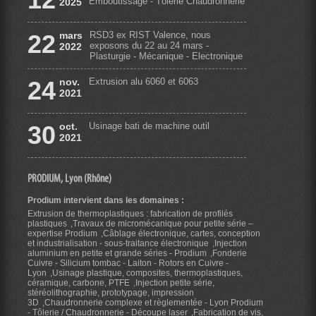
Emboutissage - Tôlerie Chaudronnerie
2025
22
mars
RSD3 ex RIST Valence, nous
exposons du 22 au 24 mars -
2022
Plasturgie - Mécanique - Electronique
24
nov.
Extrusion alu 6060 et 6063
2021
30
oct.
Usinage bati de machine outil
2021
PRODIUM, Lyon (Rhône)
Prodium intervient dans les domaines :
Extrusion de thermoplastiques : fabrication de profilés
plastiques
Travaux de micromécanique pour petite série –
expertise Prodium
Câblage électronique, cartes, conception
et industrialisation - sous-traitance électronique
Injection
aluminium en petite et grande séries - Prodium
Fonderie
Cuivre - Silicium tombac - Laiton - Rotors en Cuivre -
Lyon
Usinage plastique, composites, thermoplastiques,
céramique, carbone, PTFE
Injection petite série,
stéréolithographie, prototypage, impression
3D
Chaudronnerie complexe et règlementée - Lyon Prodium
- Tôlerie / Chaudronnerie - Découpe laser
Fabrication de vis,