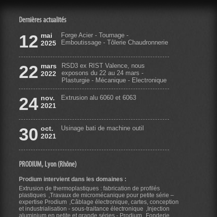
Dernières actualités
12
mai
Forge Acier - Tournage -
Emboutissage - Tôlerie Chaudronnerie
2025
22
mars
RSD3 ex RIST Valence, nous
exposons du 22 au 24 mars -
2022
Plasturgie - Mécanique - Electronique
24
nov.
Extrusion alu 6060 et 6063
2021
30
oct.
Usinage bati de machine outil
2021
PRODIUM, Lyon (Rhône)
Prodium intervient dans les domaines :
Extrusion de thermoplastiques : fabrication de profilés
plastiques
Travaux de micromécanique pour petite série –
expertise Prodium
Câblage électronique, cartes, conception
et industrialisation - sous-traitance électronique
Injection
aluminium en petite et grande séries - Prodium
Fonderie