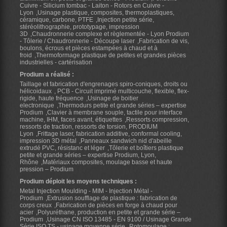
Cuivre - Silicium tombac - Laiton - Rotors en Cuivre -
Lyon
Usinage plastique, composites, thermoplastiques,
céramique, carbone, PTFE
Injection petite série,
stéréolithographie, prototypage, impression
3D
Chaudronnerie complexe et règlementée - Lyon Prodium
- Tôlerie / Chaudronnerie - Découpe laser
Fabrication de vis,
boulons, écrous et pièces estampées à chaud et à
froid
Thermoformage plastique de petites et grandes pièces
industrielles - cartérisation
Prodium a réalisé :
Taillage et fabrication d'engrenages spiro-coniques, droits ou
hélicoidaux
PCB - Circuit imprimé multicouche, flexible, flex-
rigide, haute fréquence
Usinage de boitier
electronique
Thermodurs petite et grande séries – expertise
Prodium
Clavier à membrane souple, tactile pour interface
machine, IHM, faces avant, étiquettes
Ressorts compression,
ressorts de traction, ressorts de torsion, PRODIUM
Lyon
Frittage laser, fabrication additive, conformal cooling,
impression 3D métal
Panneaux sandwich nid d'abeille
extrudé PVC, résistanc et léger
Tôlerie et boîtiers plastique
petite et grande séries – expertise Prodium, Lyon,
Rhône
Matériaux composites, moulage basse et haute
pression – Prodium
Prodium déploit les moyens techniques :
Metal Injection Moulding - MIM - Injection Métal -
Prodium
Extrusion soufflage de plastique : fabrication de
corps creux
Fabrication de pièces en forge à chaud pour
acier
Polyuréthane, production en petite et grande série –
Prodium
Usinage CN ISO 13485 - EN 9100 / Usinage Grande
Série ISO TS - usinage moyenne série
Rotomoulage :