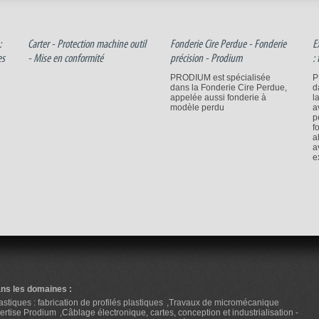
:
Carter - Protection machine outil
Fonderie Cire Perdue - Fonderie
E
es
- Mise en conformité
précision - Prodium
:
PRODIUM est spécialisée
P
dans la Fonderie Cire Perdue,
d
appelée aussi fonderie à
l
modèle perdu
a
p
f
a
a
e
e
ans les domaines :
stiques : fabrication de profilés plastiques
Travaux de micromécanique
pertise Prodium
Câblage électronique, cartes, conception et industrialisation -