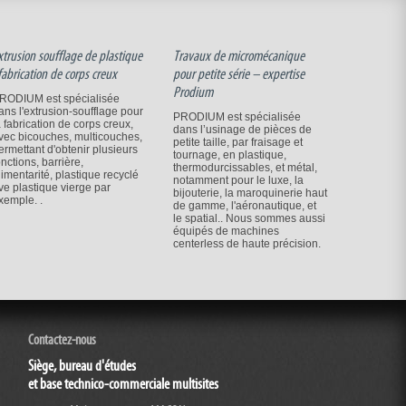
xtrusion soufflage de plastique
Travaux de micromécanique
 fabrication de corps creux
pour petite série – expertise
Prodium
RODIUM est spécialisée
ans l'extrusion-soufflage pour
PRODIUM est spécialisée
a fabrication de corps creux,
dans l’usinage de pièces de
vec bicouches, multicouches,
petite taille, par fraisage et
ermettant d'obtenir plusieurs
tournage, en plastique,
onctions, barrière,
thermodurcissables, et métal,
limentarité, plastique recyclé
notamment pour le luxe, la
ve plastique vierge par
bijouterie, la maroquinerie haut
xemple. .
de gamme, l'aéronautique, et
le spatial.. Nous sommes aussi
équipés de machines
centerless de haute précision.
Contactez-nous
Siège, bureau d'études
et base technico-commerciale multisites