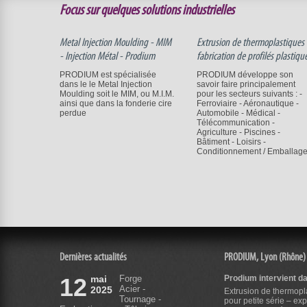
Focus sur quelques solutions industrielles
Metal Injection Moulding - MIM
Extrusion de thermoplastiques 
- Injection Métal - Prodium
fabrication de profilés plastiqu
PRODIUM est spécialisée
PRODIUM développe son
dans le le Metal Injection
savoir faire principalement
Moulding soit le MIM, ou M.I.M.
pour les secteurs suivants : -
ainsi que dans la fonderie cire
Ferroviaire - Aéronautique -
perdue
Automobile - Médical -
Télécommunication -
Agriculture - Piscines -
Bâtiment - Loisirs -
Conditionnement / Emballag
Dernières actualités
PRODIUM, Lyon (Rhône)
12
mai
Forge
Prodium intervient d
Acier -
2025
Extrusion de thermopla
Tournage -
pour petite série – ex