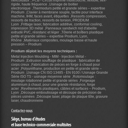
hélicoidaux
PCB - Circuit imprimé multicouche, flexible, flex-
rigide, haute fréquence
Usinage de boitier
electronique
Thermodurs petite et grande séries – expertise
Prodium
Clavier à membrane souple, tactile pour interface
machine, IHM, faces avant, étiquettes
Ressorts compression,
ressorts de traction, ressorts de torsion, PRODIUM
Lyon
Frittage laser, fabrication additive, conformal cooling,
impression 3D métal
Panneaux sandwich nid d'abeille
extrudé PVC, résistanc et léger
Tôlerie et boîtiers plastique
petite et grande séries – expertise Prodium, Lyon,
Rhône
Matériaux composites, moulage basse et haute
pression – Prodium
Prodium déploit les moyens techniques :
Metal Injection Moulding - MIM - Injection Métal -
Prodium
Extrusion soufflage de plastique : fabrication de
corps creux
Fabrication de pièces en forge à chaud pour
acier
Polyuréthane, production en petite et grande série –
Prodium
Usinage CN ISO 13485 - EN 9100 / Usinage Grande
Série ISO TS - usinage moyenne série
Rotomoulage :
moulage rotationnel petite et grande séries
Forgeage
aluminium à chaud, pour une grande résistance, forge
acier
Revêtements plastiques, câbles et surfaces – Prodium,
Lyon
Découpe emboutissage et découpe de précision de
pièces usinées
Découpe laser, pliage de plaque tôle, gravure
laser, chaudronneire
Contactez-nous
Siège, bureau d'études
et base technico-commerciale multisites