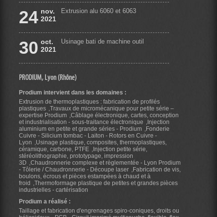
24
nov.
Extrusion alu 6060 et 6063
2021
30
oct.
Usinage bati de machine outil
2021
PRODIUM, Lyon (Rhône)
Prodium intervient dans les domaines :
Extrusion de thermoplastiques : fabrication de profilés
plastiques
Travaux de micromécanique pour petite série –
expertise Prodium
Câblage électronique, cartes, conception
et industrialisation - sous-traitance électronique
Injection
aluminium en petite et grande séries - Prodium
Fonderie
Cuivre - Silicium tombac - Laiton - Rotors en Cuivre -
Lyon
Usinage plastique, composites, thermoplastiques,
céramique, carbone, PTFE
Injection petite série,
stéréolithographie, prototypage, impression
3D
Chaudronnerie complexe et règlementée - Lyon Prodium
- Tôlerie / Chaudronnerie - Découpe laser
Fabrication de vis,
boulons, écrous et pièces estampées à chaud et à
froid
Thermoformage plastique de petites et grandes pièces
industrielles - cartérisation
Prodium a réalisé :
Taillage et fabrication d'engrenages spiro-coniques, droits ou