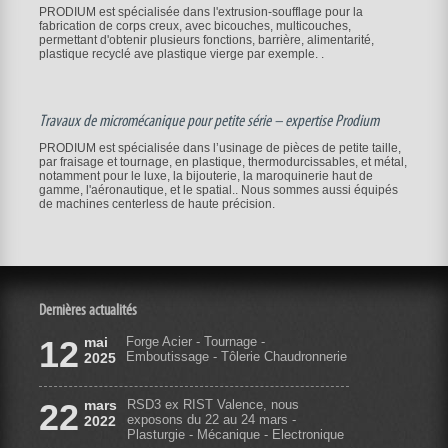
PRODIUM est spécialisée dans l'extrusion-soufflage pour la
fabrication de corps creux, avec bicouches, multicouches,
permettant d'obtenir plusieurs fonctions, barrière, alimentarité,
plastique recyclé ave plastique vierge par exemple. .
Travaux de micromécanique pour petite série – expertise Prodium
PRODIUM est spécialisée dans l’usinage de pièces de petite taille,
par fraisage et tournage, en plastique, thermodurcissables, et métal,
notamment pour le luxe, la bijouterie, la maroquinerie haut de
gamme, l'aéronautique, et le spatial.. Nous sommes aussi équipés
de machines centerless de haute précision.
Dernières actualités
12
mai
Forge Acier - Tournage -
Emboutissage - Tôlerie Chaudronnerie
2025
22
mars
RSD3 ex RIST Valence, nous
exposons du 22 au 24 mars -
2022
Plasturgie - Mécanique - Electronique