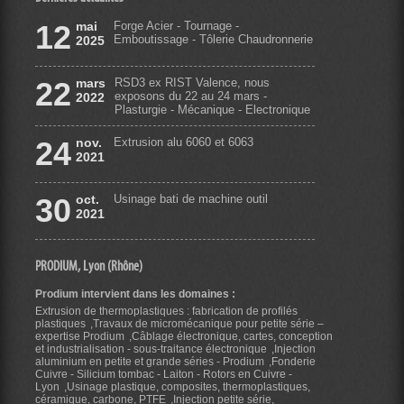
12
mai
Forge Acier - Tournage -
Emboutissage - Tôlerie Chaudronnerie
2025
22
mars
RSD3 ex RIST Valence, nous
exposons du 22 au 24 mars -
2022
Plasturgie - Mécanique - Electronique
24
nov.
Extrusion alu 6060 et 6063
2021
30
oct.
Usinage bati de machine outil
2021
PRODIUM, Lyon (Rhône)
Prodium intervient dans les domaines :
Extrusion de thermoplastiques : fabrication de profilés
plastiques
Travaux de micromécanique pour petite série –
expertise Prodium
Câblage électronique, cartes, conception
et industrialisation - sous-traitance électronique
Injection
aluminium en petite et grande séries - Prodium
Fonderie
Cuivre - Silicium tombac - Laiton - Rotors en Cuivre -
Lyon
Usinage plastique, composites, thermoplastiques,
céramique, carbone, PTFE
Injection petite série,