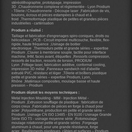
stéréolithographie, prototypage, impression
3D
Chaudronnerie complexe et règlementée - Lyon Prodium
- Tôlerie / Chaudronnerie - Découpe laser
Fabrication de vis,
boulons, écrous et pièces estampées à chaud et à
froid
Thermoformage plastique de petites et grandes pièces
industrielles - cartérisation
Prodium a réalisé :
Taillage et fabrication d'engrenages spiro-coniques, droits ou
hélicoidaux
PCB - Circuit imprimé multicouche, flexible, flex-
rigide, haute fréquence
Usinage de boitier
electronique
Thermodurs petite et grande séries – expertise
Prodium
Clavier à membrane souple, tactile pour interface
machine, IHM, faces avant, étiquettes
Ressorts compression,
ressorts de traction, ressorts de torsion, PRODIUM
Lyon
Frittage laser, fabrication additive, conformal cooling,
impression 3D métal
Panneaux sandwich nid d'abeille
extrudé PVC, résistanc et léger
Tôlerie et boîtiers plastique
petite et grande séries – expertise Prodium, Lyon,
Rhône
Matériaux composites, moulage basse et haute
pression – Prodium
Prodium déploit les moyens techniques :
Metal Injection Moulding - MIM - Injection Métal -
Prodium
Extrusion soufflage de plastique : fabrication de
corps creux
Fabrication de pièces en forge à chaud pour
acier
Polyuréthane, production en petite et grande série –
Prodium
Usinage CN ISO 13485 - EN 9100 / Usinage Grande
Série ISO TS - usinage moyenne série
Rotomoulage :
moulage rotationnel petite et grande séries
Forgeage
aluminium à chaud, pour une grande résistance, forge
acier
Revêtements plastiques, câbles et surfaces – Prodium,